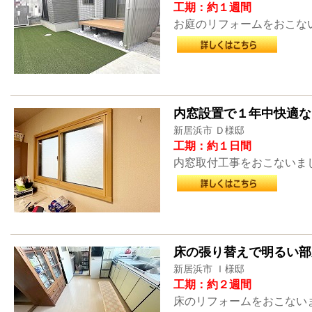
工期：約１週間
お庭のリフォームをおこな
内窓設置で１年中快適な
新居浜市 Ｄ様邸
工期：約１日間
内窓取付工事をおこないま
床の張り替えで明るい部
新居浜市 Ｉ様邸
工期：約２週間
床のリフォームをおこない