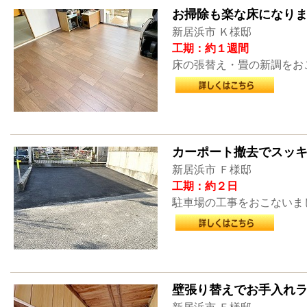
お掃除も楽な床になり
新居浜市 Ｋ様邸
工期：約１週間
床の張替え・畳の新調をお
カーポート撤去でスッ
新居浜市 Ｆ様邸
工期：約２日
駐車場の工事をおこないま
壁張り替えでお手入れ