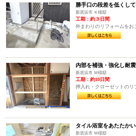
勝手口の段差を低くして
新居浜市 Ｋ様邸
工期：約３日間
外まわりのリフォームをお
内部を補強・強化し耐震
新居浜市 Ｍ様邸
工期：約10日間
押入れ・クローゼットのリ
タイル浴室をあたたかい
新居浜市 Ｍ様邸