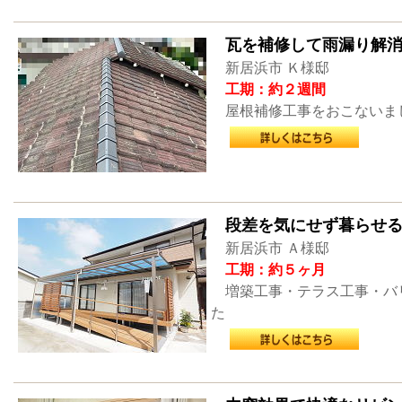
瓦を補修して雨漏り解
新居浜市 Ｋ様邸
工期：約２週間
屋根補修工事をおこないま
段差を気にせず暮らせ
新居浜市 Ａ様邸
工期：約５ヶ月
増築工事・テラス工事・バ
た