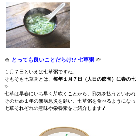
🍚
とっても良いことだらけ!? 七草粥
🌱
１月７日といえば七草粥ですね。
そもそも七草粥とは、
毎年１月７日（人日の節句）に春の七
✨
七草は早春にいち早く芽吹くことから、邪気を払うといわれ
そのため１年の無病息災を願い、七草粥を食べるようになった
七草それぞれの意味や栄養素をご紹介します🎵