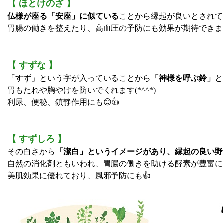
【 ほとけのざ 】
仏様が座る「安座」に似ている
ことから縁起が良いとされて
胃腸の働きを整えたり、高血圧の予防にも効果が期待できま
【 すずな 】
「すず」という字が入っていることから
「神様を呼ぶ鈴」
と
胃もたれや胸やけを防いでくれます(*^^*)
利尿、便秘、鎮静作用にも😊👍
【 すずしろ 】
その白さから
「潔白」というイメージがあり、縁起の良い野
自然の消化剤ともいわれ、胃腸の働きを助ける酵素が豊富に
美肌効果に優れており、風邪予防にも👍