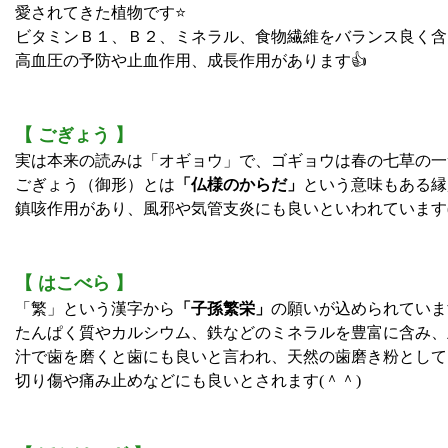
愛されてきた植物です⭐
ビタミンＢ１、Ｂ２、ミネラル、食物繊維をバランス良く含
高血圧の予防や止血作用、成長作用があります👍
【 ごぎょう 】
実は本来の読みは「オギョウ」で、ゴギョウは春の七草の一
ごぎょう（御形）とは
「仏様のからだ」
という意味もある縁
鎮咳作用があり、風邪や気管支炎にも良いといわれています(*^
【 はこべら 】
「繁」という漢字から
「子孫繁栄」
の願いが込められていま
たんぱく質やカルシウム、鉄などのミネラルを豊富に含み、
汁で歯を磨くと歯にも良いと言われ、天然の歯磨き粉として
切り傷や痛み止めなどにも良いとされます(＾＾)