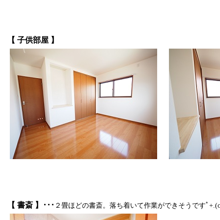
【 子供部屋 】
【 書斎 】･･･
２畳ほどの書斎。落ち着いて作業ができそうですﾟ+.(o´ー