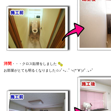
洋間
・・・クロス貼替をしました
お部屋がとても明るくなりました☆♪ﾟ+｡:.ﾟヽ(*´∀`)ﾉﾟ.:｡+ﾟ