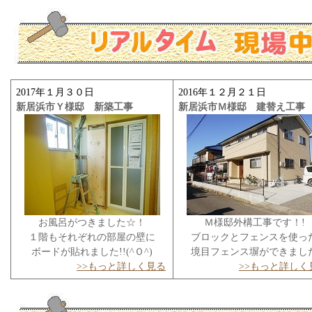
2017年１月３０日
2016年１２月２１日
新居浜市Ｙ様邸 新築工事
新居浜市Ｍ様邸 建替え工事
お風呂がつきました☆！
Ｍ様邸外構工事です！!
１階もそれぞれの部屋の壁に
ブロックとフェンスを使っ
ボードが貼れました!!(^Ｏ^)
境目フェンス塀ができまし
>>もっと詳しく見る
>>もっと詳しく