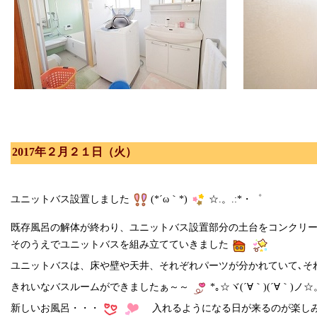
2017年２月２１日（火）
ユニットバス設置しました
(*´ω｀*)
☆.。.:*・゜
既存風呂の解体が終わり、ユニットバス設置部分の土台をコンクリ
そのうえでユニットバスを組み立てていきました
ユニットバスは、床や壁や天井、それぞれパーツが分かれていて､そ
きれいなバスルームができましたぁ～～
*｡☆ヾ(´∀｀)(´∀｀)ノ☆
新しいお風呂・・・
入れるようになる日が来るのが楽し