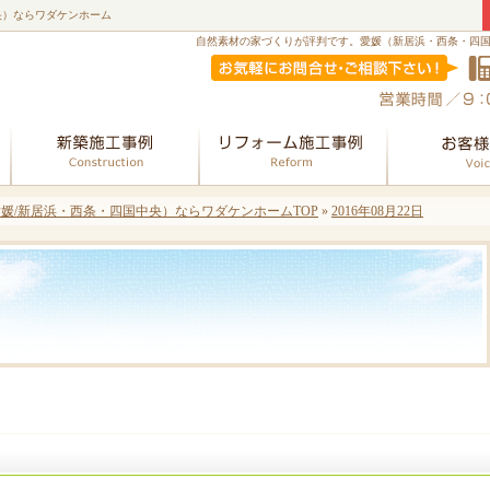
央）ならワダケンホーム
自然素材の家づくりが評判です。愛媛（新居浜・西条・四
会社案内
新築
リフォーム
愛媛/新居浜・西条・四国中央）ならワダケンホームTOP
»
2016年08月22日