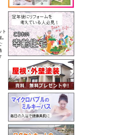
ット
催｡
ご
格
す