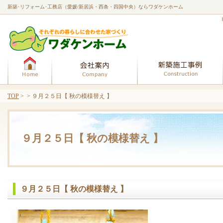
新築･リフォーム･工務店（愛媛/新居浜・西条・四国中央）ならワダケンホーム
ホーム
会社案内
TOP
> > ９月２５日【 秋の模様替え 】
９月２５日【 秋の模様替え 】
９月２５日【 秋の模様替え 】