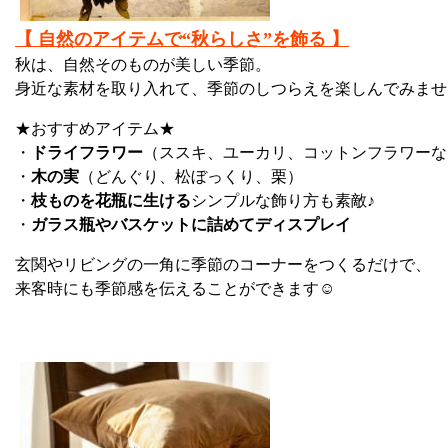
【 自然のアイテムで“秋らしさ”を飾る 】
秋は、自然そのものが美しい季節。
身近な素材を取り入れて、季節のしつらえを楽しんでみませ
★おすすめアイテム★
・
ドライフラワー
（ススキ、ユーカリ、コットンフラワーな
・
木の実
（どんぐり、松ぼっくり、栗）
・
枝ものを花瓶に生ける
シンプルな飾り方も素敵♪
・
ガラス瓶やバスケットに詰めてディスプレイ
玄関やリビングの一角に季節のコーナーをつくるだけで、
来客時にも季節感を伝えることができます☺