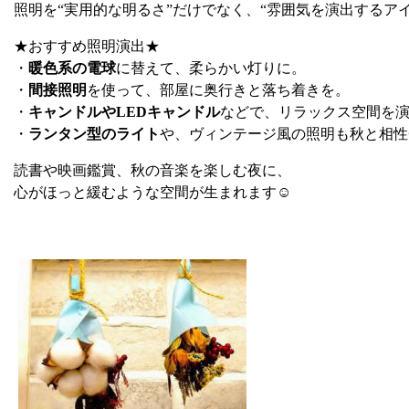
照明を“実用的な明るさ”だけでなく、“雰囲気を演出するア
★おすすめ照明演出★
・
暖色系の電球
に替えて、柔らかい灯りに。
・
間接照明
を使って、部屋に奥行きと落ち着きを。
・
キャンドルやLEDキャンドル
などで、リラックス空間を
・
ランタン型のライト
や、ヴィンテージ風の照明も秋と相性
読書や映画鑑賞、秋の音楽を楽しむ夜に、
心がほっと緩むような空間が生まれます☺