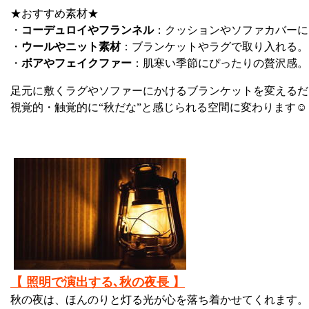
★おすすめ素材★
・
コーデュロイやフランネル
：クッションやソファカバーに
・
ウールやニット素材
：ブランケットやラグで取り入れる。
・
ボアやフェイクファー
：肌寒い季節にぴったりの贅沢感。
足元に敷くラグやソファーにかけるブランケットを変えるだ
視覚的・触覚的に“秋だな”と感じられる空間に変わります☺
【 照明で演出する､秋の夜長 】
秋の夜は、ほんのりと灯る光が心を落ち着かせてくれます。