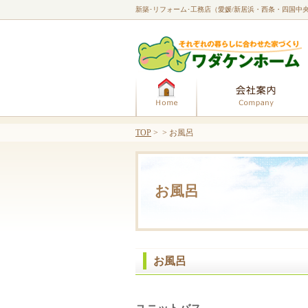
新築･リフォーム･工務店（愛媛/新居浜・西条・四国中
ホーム
TOP
> > お風呂
お風呂
お風呂