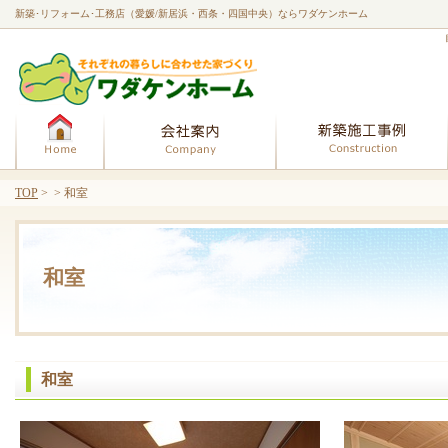
新築･リフォーム･工務店（愛媛/新居浜・西条・四国中央）ならワダケンホーム
ホーム
会社案内
TOP
> > 和室
和室
和室