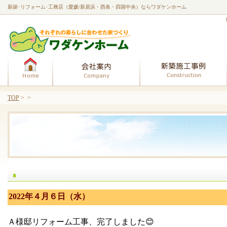
新築･リフォーム･工務店（愛媛/新居浜・西条・四国中央）ならワダケンホーム
ホーム
会社案内
TOP
> >
2022年４月６日（水）
Ａ様邸リフォーム工事、完了しました😊