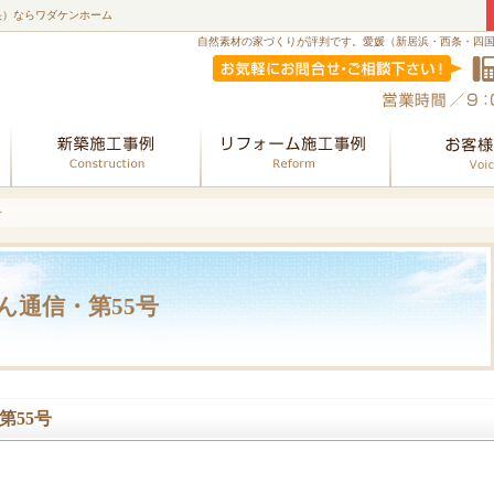
央）ならワダケンホーム
自然素材の家づくりが評判です。愛媛（新居浜・西条・四
会社案内
新築
リフォーム
号
ん通信・第55号
第55号