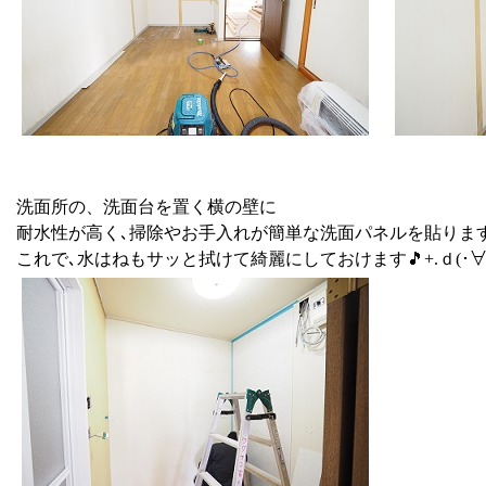
洗面所の、洗面台を置く横の壁に
耐水性が高く､掃除やお手入れが簡単な洗面パネルを貼ります
これで､水はねもサッと拭けて綺麗にしておけます🎵+.ｄ(･∀・*