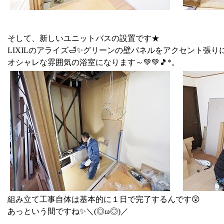
そして、新しいユニットバスの設置です★
LIXILのアライズ🛁✨グリーンの壁パネルをアクセント張り
オシャレな雰囲気の浴室になります～💚💚🎵*。
組み立て工事自体は基本的に１日で完了するんです😲
あっという間ですね✨＼(◎ω◎)／