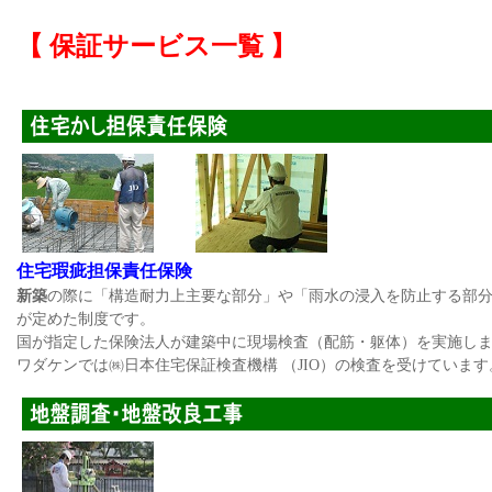
【 保証サービス一覧 】
住宅瑕疵担保責任保険
新築
の際に「構造耐力上主要な部分」や「雨水の浸入を防止する部
が定めた制度です。
国が指定した保険法人が建築中に現場検査（配筋・躯体）を実施し
ワダケンでは㈱日本住宅保証検査機構 （JIO）の検査を受けています