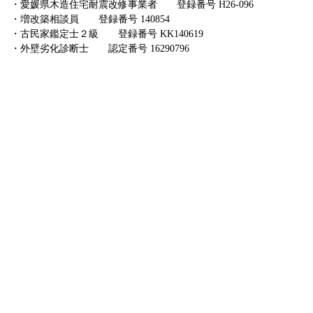
・愛媛県木造住宅耐震改修事業者 登録番号 H26-096
・増改築相談員 登録番号 140854
・古民家鑑定士２級 登録番号 KK140619
・外壁劣化診断士 認定番号 16290796