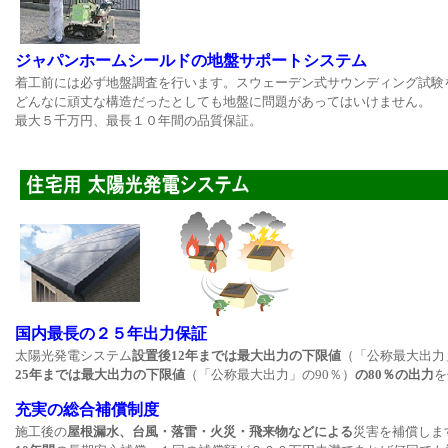
ジャパンホームシールドの地盤サポートシステム
着工前には必ず地盤調査を行います。スウェーデン式サウンディング試験
どんなに頑丈な構造だったとしても地盤に問題があってはいけません。
最大５千万円、最長１０年間の品質保証。
国内最長の２５年出力保証
太陽光発電システム
設置後12年までは最大出力の下限値
（「公称最大出力
25年までは最大出力の下限値
（「公称最大出力」の90％）
の80％の出力
を
充実の総合補償制度
施工後の
屋根漏水、台風・落雷・火災・飛来物などによる
災害を補償しま